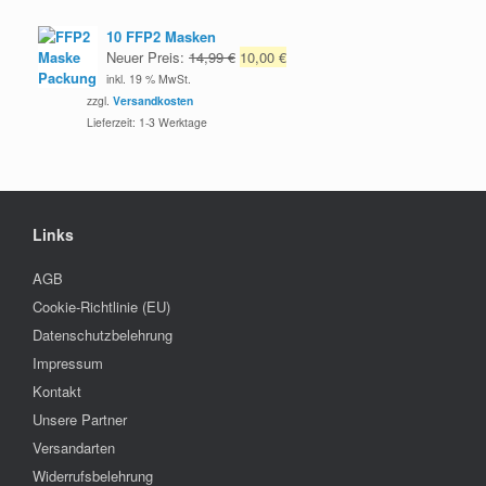
10 FFP2 Masken
Ursprünglicher
Aktueller
Neuer Preis:
14,99
€
10,00
€
Preis
Preis
inkl. 19 % MwSt.
war:
ist:
zzgl.
Versandkosten
14,99 €
10,00 €.
Lieferzeit:
1-3 Werktage
Links
AGB
Cookie-Richtlinie (EU)
Datenschutzbelehrung
Impressum
Kontakt
Unsere Partner
Versandarten
Widerrufsbelehrung